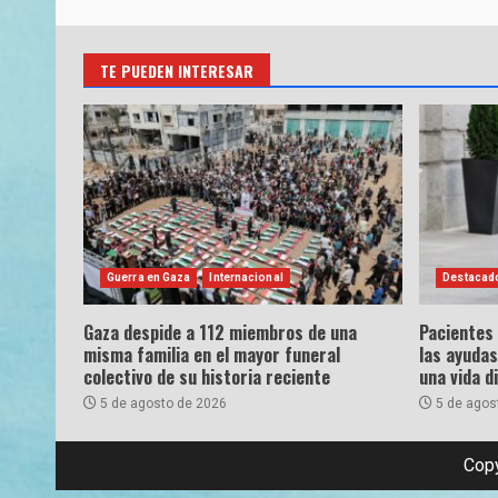
TE PUEDEN INTERESAR
Guerra en Gaza
Internacional
Destacad
Gaza despide a 112 miembros de una
Pacientes
misma familia en el mayor funeral
las ayudas
colectivo de su historia reciente
una vida d
5 de agosto de 2026
5 de agos
Copy