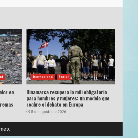
ad
Internacional
Social
alor en
Dinamarca recupera la mili obligatoria
para hombres y mujeres: un modelo que
tremas
reabre el debate en Europa
5 de agosto de 2026
emes.