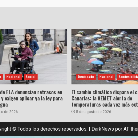
o
Nacional
Social
Destacado
Nacional
Sostenibilid
 de ELA denuncian retrasos en
El cambio climático dispara el c
 y exigen aplicar ya la ley para
Canarias: la AEMET alerta de
igna
temperaturas cada vez más ex
to de 2026
5 de agosto de 2026
right © Todos los derechos reservados.
|
DarkNews
por AF th