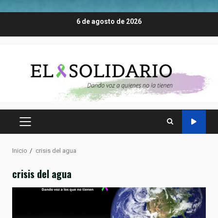
Saltar
6 de agosto de 2026
al
contenido
MENÚ
PRINCIPAL
Inicio
crisis del agua
crisis del agua