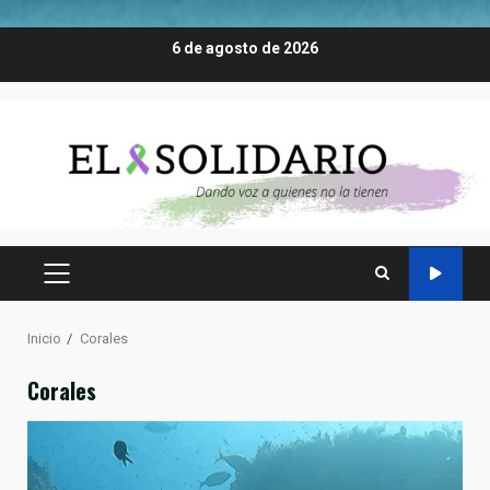
Saltar
6 de agosto de 2026
al
contenido
MENÚ
PRINCIPAL
Inicio
Corales
Corales