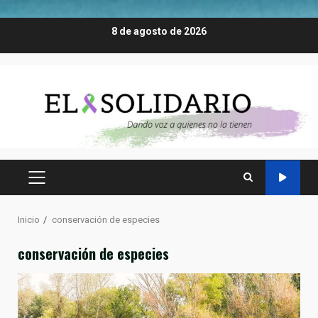
Saltar
8 de agosto de 2026
al
contenido
MENÚ
PRINCIPAL
Inicio
conservación de especies
conservación de especies