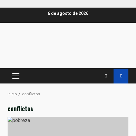
Saltar
6 de agosto de 2026
al
contenido
MENÚ
PRINCIPAL
Inicio
conflictos
conflictos