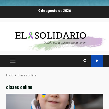
Saltar
9 de agosto de 2026
al
contenido
MENÚ
PRINCIPAL
Inicio
clases online
clases online