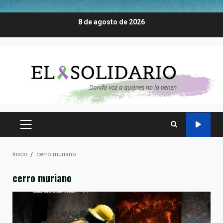
Saltar
8 de agosto de 2026
al
contenido
MENÚ
PRINCIPAL
Inicio
cerro muriano
cerro muriano