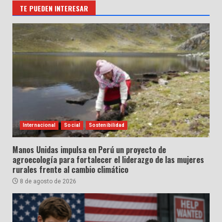
TE PUEDEN INTERESAR
Internacional
Social
Sostenibilidad
Manos Unidas impulsa en Perú un proyecto de
agroecología para fortalecer el liderazgo de las mujeres
rurales frente al cambio climático
8 de agosto de 2026