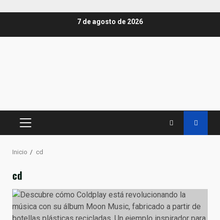
Saltar
7 de agosto de 2026
al
contenido
MENÚ
PRINCIPAL
Inicio
cd
cd