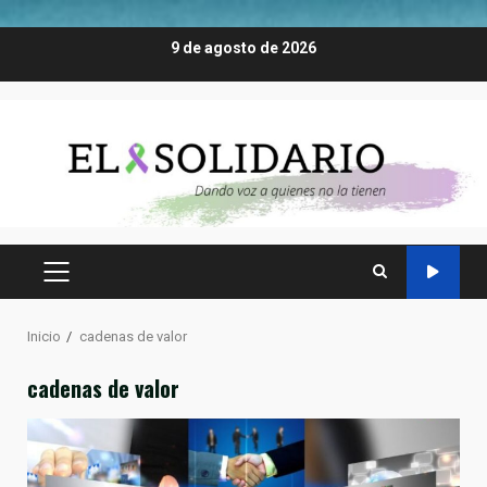
Saltar
9 de agosto de 2026
al
contenido
MENÚ
PRINCIPAL
Inicio
cadenas de valor
cadenas de valor