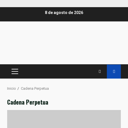
Saltar
8 de agosto de 2026
al
contenido
MENÚ
PRINCIPAL
Inicio
Cadena Perpetua
Cadena Perpetua