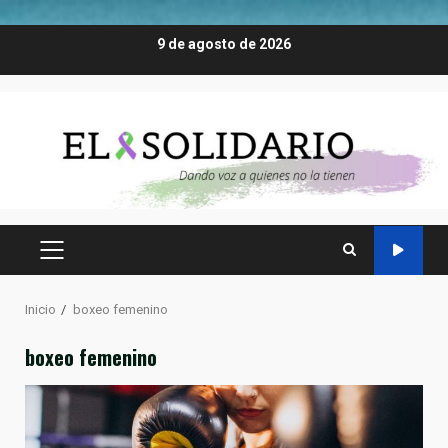
Saltar
9 de agosto de 2026
al
contenido
MENÚ
PRINCIPAL
Inicio
boxeo femenino
boxeo femenino