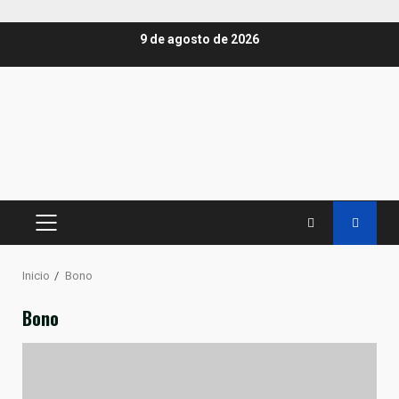
Saltar
9 de agosto de 2026
al
contenido
MENÚ
PRINCIPAL
Inicio
Bono
Bono