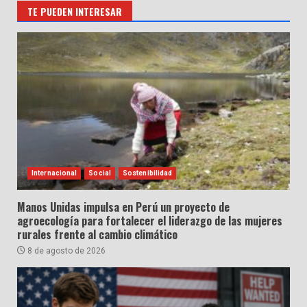
TE PUEDEN INTERESAR
Internacional
Social
Sostenibilidad
Manos Unidas impulsa en Perú un proyecto de
agroecología para fortalecer el liderazgo de las mujeres
rurales frente al cambio climático
8 de agosto de 2026