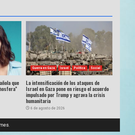
Guerra en Gaza
Israel
Política
Social
pañola que
La intensificación de los ataques de
hosfera”
Israel en Gaza pone en riesgo el acuerdo
impulsado por Trump y agrava la crisis
humanitaria
6 de agosto de 2026
emes.