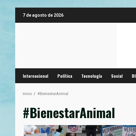
Saltar
7 de agosto de 2026
al
contenido
Internacional
Política
Tecnología
Social
B
Inicio
#BienestarAnimal
#BienestarAnimal