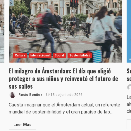
Cultura
Internacional
Social
Sostenibilidad
El milagro de Ámsterdam: El día que eligió
S
proteger a sus niños y reinventó el futuro de
s
sus calles
Rocío Benítez
13 de junio de 2026
L
al
Cuesta imaginar que el Ámsterdam actual, un referente
ci
mundial de sostenibilidad y el gran paraíso de las...
Leer Más