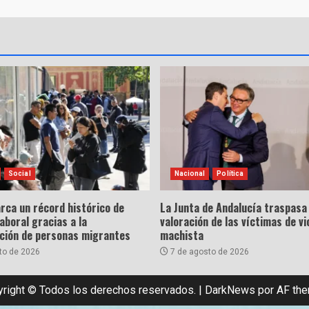
Social
Nacional
Política
rca un récord histórico de
La Junta de Andalucía traspasa 
laboral gracias a la
valoración de las víctimas de vi
ación de personas migrantes
machista
to de 2026
7 de agosto de 2026
right © Todos los derechos reservados.
|
DarkNews
por AF th