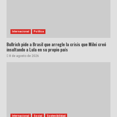
Internacional
Política
Bullrich pide a Brasil que arregle la crisis que Milei creó
insultando a Lula en su propio país
8 de agosto de 2026
Internacional
Social
Sostenibilidad