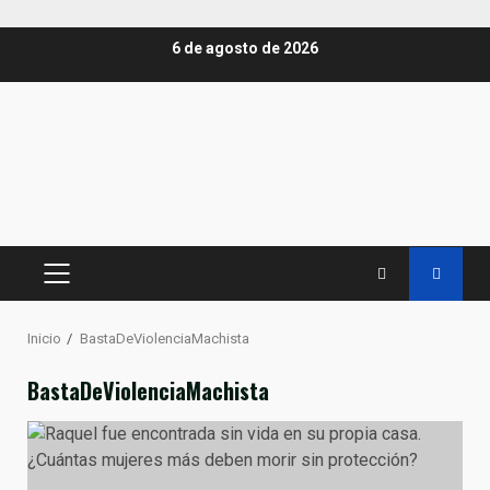
Saltar
6 de agosto de 2026
al
contenido
MENÚ
PRINCIPAL
Inicio
BastaDeViolenciaMachista
BastaDeViolenciaMachista