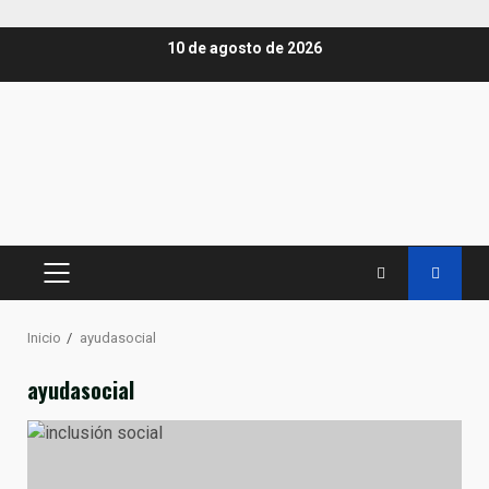
Saltar
10 de agosto de 2026
al
contenido
MENÚ
PRINCIPAL
Inicio
ayudasocial
ayudasocial