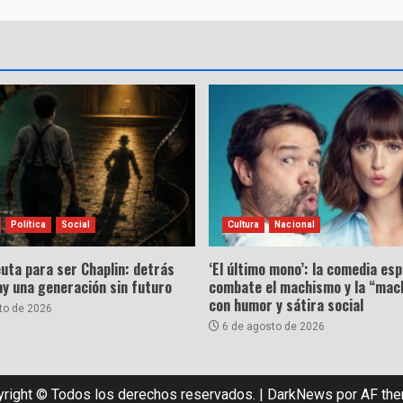
Política
Social
Cultura
Nacional
uta para ser Chaplin: detrás
‘El último mono’: la comedia es
hay una generación sin futuro
combate el machismo y la “mac
con humor y sátira social
to de 2026
6 de agosto de 2026
right © Todos los derechos reservados.
|
DarkNews
por AF th