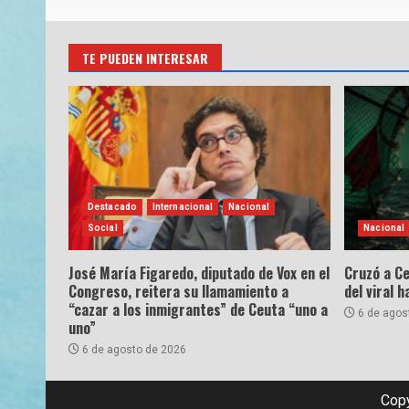
TE PUEDEN INTERESAR
Destacado
Internacional
Nacional
Social
Nacional
José María Figaredo, diputado de Vox en el
Cruzó a Ce
Congreso, reitera su llamamiento a
del viral 
“cazar a los inmigrantes” de Ceuta “uno a
6 de agos
uno”
6 de agosto de 2026
Copy