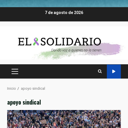
Saltar
7 de agosto de 2026
al
contenido
MENÚ
PRINCIPAL
Inicio
apoyo sindical
apoyo sindical