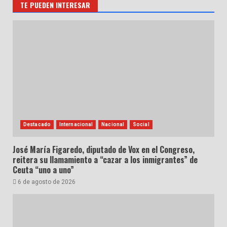
TE PUEDEN INTERESAR
Destacado
Internacional
Nacional
Social
José María Figaredo, diputado de Vox en el Congreso,
reitera su llamamiento a “cazar a los inmigrantes” de
Ceuta “uno a uno”
6 de agosto de 2026