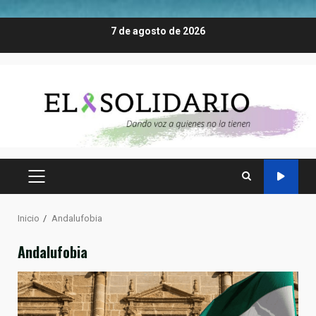
Saltar
7 de agosto de 2026
al
contenido
MENÚ
PRINCIPAL
Inicio
Andalufobia
Andalufobia