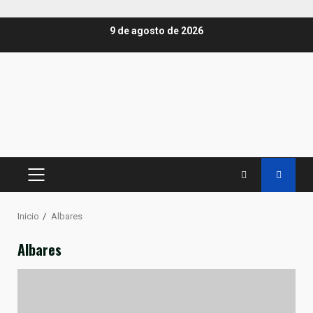
Saltar
9 de agosto de 2026
al
contenido
MENÚ
PRINCIPAL
Inicio
Albares
Albares