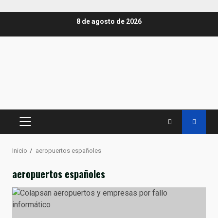
Saltar
8 de agosto de 2026
al
contenido
MENÚ
PRINCIPAL
Inicio
aeropuertos españoles
aeropuertos españoles