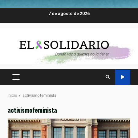
Saltar
7 de agosto de 2026
al
contenido
MENÚ
PRINCIPAL
Inicio
activismofeminista
activismofeminista