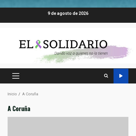
Saltar
9 de agosto de 2026
al
contenido
MENÚ
PRINCIPAL
Inicio
A Coruña
A Coruña