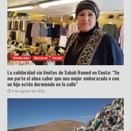
Destacado
Nacional
Social
La solidaridad sin límites de Sabah Hamed en Ceuta: “Se
me parte el alma saber que una mujer embarazada o con
un hijo estén durmiendo en la calle”
9 de agosto de 2026