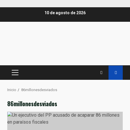
Saltar
10 de agosto de 2026
al
contenido
MENÚ
PRINCIPAL
Inicio
86millonesdesviados
86millonesdesviados